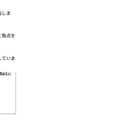
指しま
に焦点を
していま