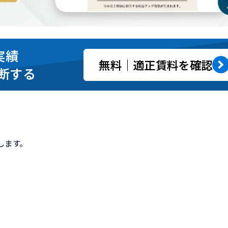
実績
無料｜適正賃料を確認
断する
します。