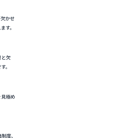
が欠かせ
れます。
握と欠
です。
を見極め
価制度、