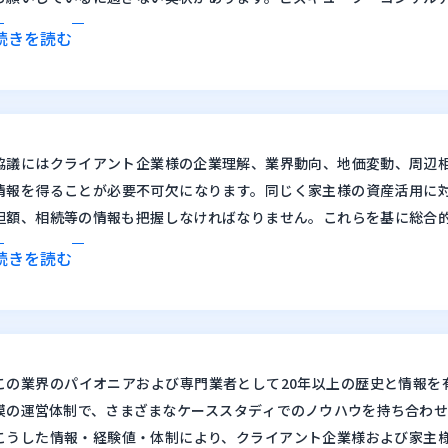
願い」ではなく、賃料適正化のプロフェッショナルとして、専門業者
続きを読む
と緻密なストーリーに基づきアプローチします。自社対応にかかる
ら、100名規模の専任スタッフから編成された専任チームがスピーデ
ポートします。
協議にはクライアント企業様の企業理解、業界動向、地価変動、周辺
情報を得ることが必要不可欠になります。同じく家主様の資産活用に
担額、相続等の情報も把握しなければなりません。これらを基に総合
を進めてい
くことは、多くの経験とノウハウが必要であり、賃貸不動
続きを読む
専門業者である当社でないと難しい領域だと自負しております。
当社ではパイオニアとしての豊富な実績を活かし、家主様との関係性
ンス遵守の徹底など、ステークホルダーを尊重した質の高いコンサル
をサポートします。
この業界のパイオニアおよび専門業者として20年以上の歴史と情報を有
模の運営体制で、さまざまなケーススタディでのノウハウを持ち合わせ
こうした情報・経験値・体制により、クライアント企業様および家主