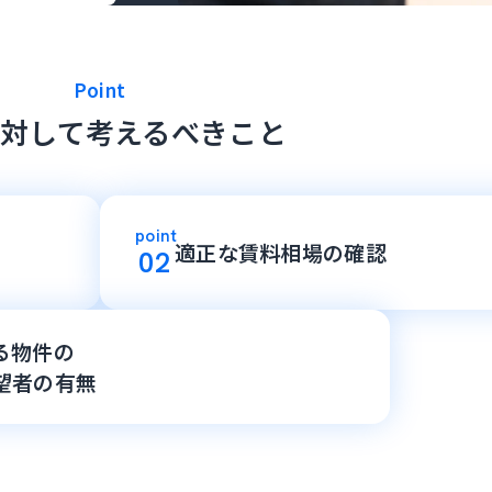
Point
対して
考えるべきこと
point
適正な賃料相場の確認
02
る物件の
望者の有無