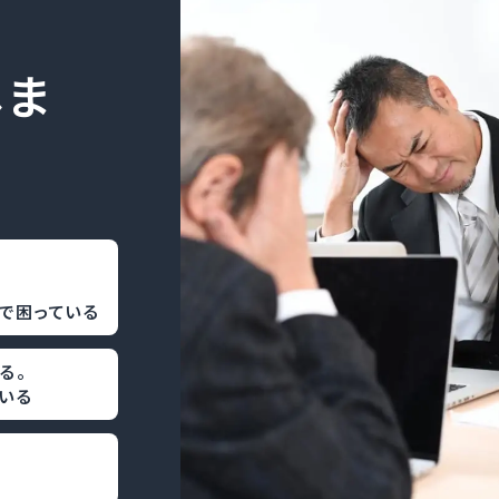
しま
？
で困っている
る。
いる