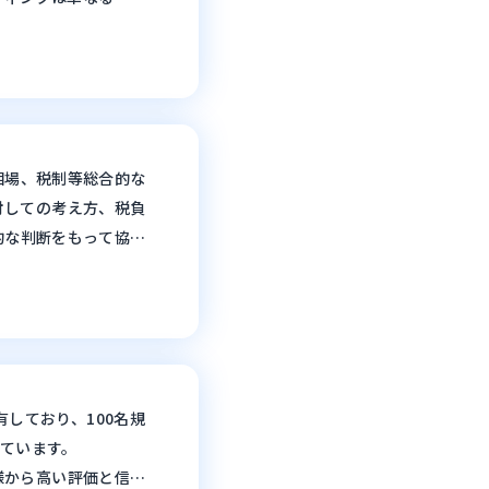
ならではの十分な情報
社内負担を軽減しなが
ィーな賃料適正化をサ
相場、税制等総合的な
対しての考え方、税負
的な判断をもって協議
産コンサルティングの
の維持、コンプライア
ティングで賃料適正化
しており、100名規
ています。
様から高い評価と信頼