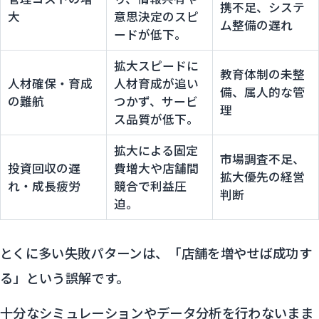
携不足、システ
大
意思決定のスピ
ム整備の遅れ
ードが低下。
拡大スピードに
教育体制の未整
人材確保・育成
人材育成が追い
備、属人的な管
の難航
つかず、サービ
理
ス品質が低下。
拡大による固定
市場調査不足、
投資回収の遅
費増大や店舗間
拡大優先の経営
れ・成長疲労
競合で利益圧
判断
迫。
とくに多い失敗パターンは、「店舗を増やせば成功す
る」という誤解です。
十分なシミュレーションやデータ分析を行わないまま