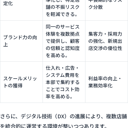
定化
舗の不振リスク
ク分散
を軽減できる。
同一のサービス
体験を複数拠点
集客力・採用力
ブランド力の向
で提供し、顧客
の強化、新規出
上
の信頼と認知度
店交渉の優位性
を高める。
仕入れ・広告・
システム費用を
スケールメリッ
利益率の向上・
本部で集約する
トの獲得
業務効率化
ことでコスト効
率を高める。
さらに、デジタル技術（DX）の進展により、複数店舗
を統合的に運営する環境が整いつつあります。