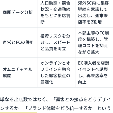
人口動態・競合
郊外SC内に集客
状況・交通動線
導線を意識して
商圏データ分析
をもとに出店判
出店し、週末来
断
店率を2割増
本部主導のFC制
投資リスクを分
度を構築し、管
直営とFCの併用
散し、スピード
理コストを抑え
と品質を両立
ながら拡大
オンラインとオ
EC購入者を店舗
オムニチャネル
フラインを融合
イベントへ誘導
展開
した顧客接点の
し、再来店率を
最適化
向上
単なる出店数ではなく、「顧客との接点をどうデザイ
ンするか」「ブランド体験をどう統一するか」という