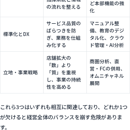
ど本部機能の強
の流れを整える
化
サービス品質の
マニュアル整
ばらつきを防
備、教育のデジ
標準化とDX
ぎ、業務を仕組
タル化、クラウ
み化する
ド管理・AI分析
店舗拡大の
商圏分析、直
「数」より
営・FCの併用、
立地・事業戦略
「質」を重視
オムニチャネル
し、事業の持続
展開
性を高める
これら3つはいずれも相互に関連しており、どれか1つ
が欠けると経営全体のバランスを崩す危険がありま
す。