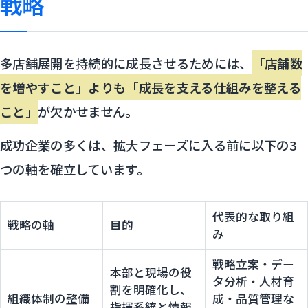
戦略
多店舗展開を持続的に成長させるためには、
「店舗数
を増やすこと」よりも「成長を支える仕組みを整える
こと」
が欠かせません。
成功企業の多くは、拡大フェーズに入る前に以下の3
つの軸を確立しています。
代表的な取り組
戦略の軸
目的
み
戦略立案・デー
本部と現場の役
タ分析・人材育
割を明確化し、
組織体制の整備
成・品質管理な
指揮系統と情報