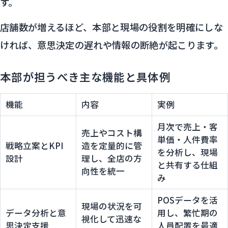
す。
店舗数が増えるほど、本部と現場の役割を明確にしな
ければ、意思決定の遅れや情報の断絶が起こります。
本部が担うべき主な機能と具体例
機能
内容
実例
月次で売上・客
売上やコスト構
単価・人件費率
戦略立案とKPI
造を定量的に管
を分析し、現場
設計
理し、全店の方
と共有する仕組
向性を統一
み
POSデータを活
現場の状況を可
データ分析と意
用し、繁忙期の
視化して迅速な
思決定支援
人員配置を最適