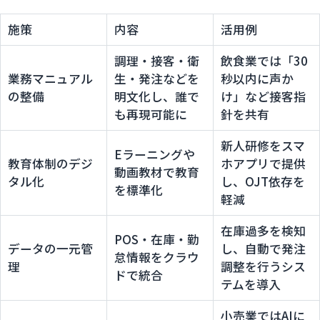
施策
内容
活用例
調理・接客・衛
飲食業では「30
業務マニュアル
生・発注などを
秒以内に声か
の整備
明文化し、誰で
け」など接客指
も再現可能に
針を共有
新人研修をスマ
Eラーニングや
教育体制のデジ
ホアプリで提供
動画教材で教育
タル化
し、OJT依存を
を標準化
軽減
在庫過多を検知
POS・在庫・勤
データの一元管
し、自動で発注
怠情報をクラウ
理
調整を行うシス
ドで統合
テムを導入
小売業ではAIに