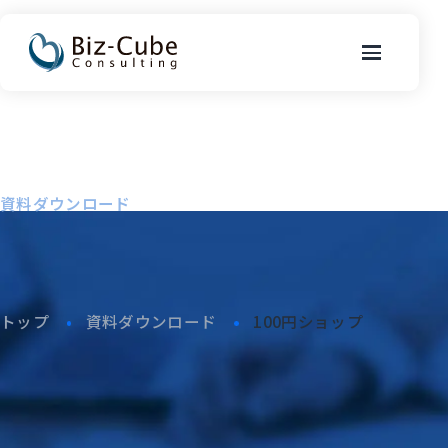
Document
資料ダウンロード
トップ
資料ダウンロード
100円ショップ
飽和指数が目前となりさらに厳しい状況へ...
巣ごもり需要の反動もあり既存店売上が前年割れ…
原価低減などが厳しい中もっとも取り組むべきこととは...
など、業界の気になる動向を読むことができます。