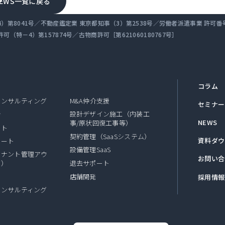
NEWS一覧に戻る
第8041号／不動産鑑定業 東京都知事（3）第2538号／労働者派遣事業 許可番号 派 
（特－4）第157874号／古物商許可［第621060180767号］
コラム
コンサルティング
M&A仲介支援
セミナー
設計デザイン施工（内装工
断
NEWS
事/原状回復工事等）
ート
契約管理（SaaSシステム）
資料ダウ
ポート
設備管理SaaS
テナント管理アウ
お問い合
グ）
退去サポート
店舗開発
採用情報
コンサルティング