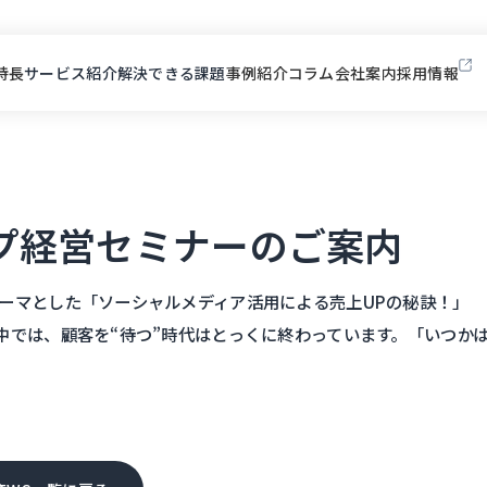
特長
サービス紹介
解決できる課題
事例紹介
コラム
会社案内
採用情報
内
プ経営セミナーのご案内
ーマとした「ソーシャルメディア活用による売上UPの秘訣！」
中では、顧客を“待つ”時代はとっくに終わっています。「いつか
。