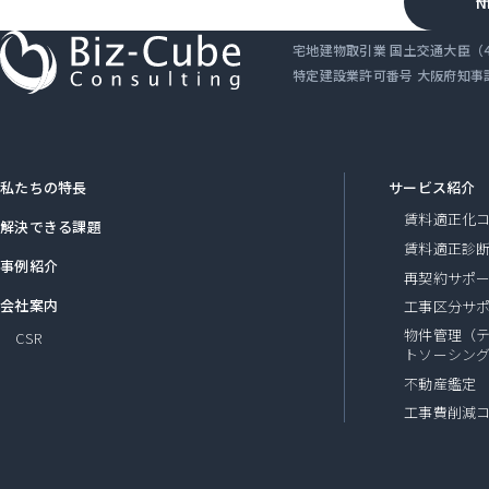
宅地建物取引業 国土交通大臣（4）
特定建設業許可番号 大阪府知事許可
私たちの特長
サービス紹介
賃料適正化
解決できる課題
賃料適正診
事例紹介
再契約サポ
会社案内
工事区分サ
物件管理（
CSR
トソーシン
不動産鑑定
工事費削減