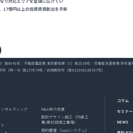
となり対応エリアを全国に広げてい
、17億円以上の投資原資創出を手掛
第8041号／不動産鑑定業 東京都知事（3）第2538号／労働者派遣事業 許可番号 派 
（特－4）第157874号／古物商許可［第621060180767号］
コラム
コンサルティング
M&A仲介支援
セミナー
設計デザイン施工（内装工
断
NEWS
事/原状回復工事等）
ート
契約管理（SaaSシステム）
資料ダウ
ポート