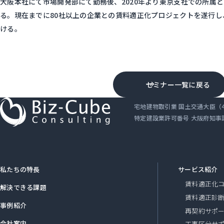
大阪本社にて市場開発部にて勤務後、2020年より東京支社での所属
る。現在までに80社以上の企業との賃料適正化プロジェクトを遂行し
ける。
セミナー一覧に戻る
宅地建物取引業 国土交通大臣（4）
特定建設業許可番号 大阪府知事許可
私たちの特長
サービス紹介
賃料適正化
解決できる課題
賃料適正診
事例紹介
再契約サポ
会社案内
工事区分サ