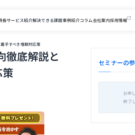
特長
サービス紹介
解決できる課題
事例紹介
コラム
会社案内
採用情報
に着手すべき増額対応策
動向徹底解説と
セミナーの
応策
お申
終了