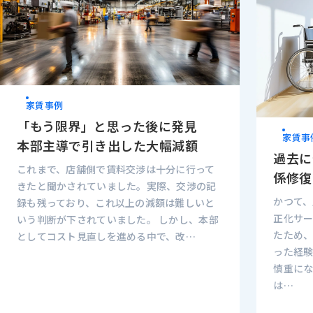
家賃事例
「もう限界」と思った後に発見
家賃事
本部主導で引き出した大幅減額
過去に
これまで、店舗側で賃料交渉は十分に行って
係修復
きたと聞かされていました。実際、交渉の記
かつて
録も残っており、これ以上の減額は難しいと
正化サ
いう判断が下されていました。 しかし、本部
たため
としてコスト見直しを進める中で、改…
った経
慎重に
は…