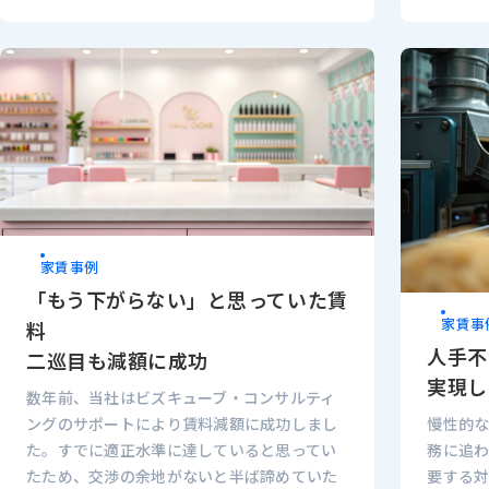
家賃事例
「もう下がらない」と思っていた賃
家賃事
料
人手不
二巡目も減額に成功
実現し
数年前、当社はビズキューブ・コンサルティ
慢性的
ングのサポートにより賃料減額に成功しまし
務に追
た。すでに適正水準に達していると思ってい
要する
たため、交渉の余地がないと半ば諦めていた