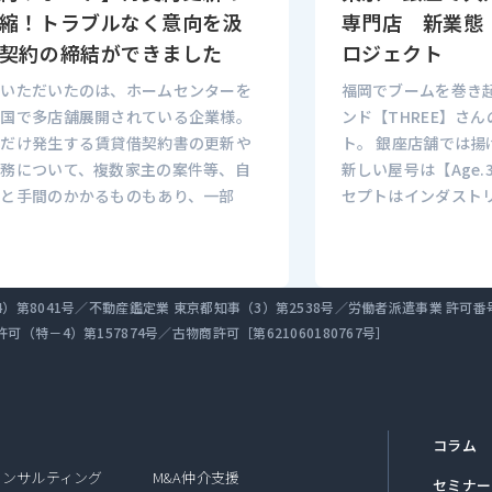
縮！トラブルなく意向を汲
専門店 新業態「
契約の締結ができました
ロジェクト
をいただいたのは、ホームセンターを
福岡でブームを巻き
全国で多店舗展開されている企業様。
ンド【THREE】さ
数だけ発生する賃貸借契約書の更新や
ト。 銀座店舗では
業務について、複数家主の案件等、自
新しい屋号は【Age.
だと手間のかかるものもあり、一部
セプトはインダスト
第8041号／不動産鑑定業 東京都知事（3）第2538号／労働者派遣事業 許可番号 派 
（特－4）第157874号／古物商許可［第621060180767号］
コラム
コンサルティング
M&A仲介支援
セミナー