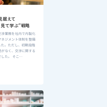
見据えて
“見て学ぶ”戦略
交渉業務を社内で内製化
マネジメント体制を整備
した。ただし、初期段階
見がなく、交渉に関する
した。 そこ…