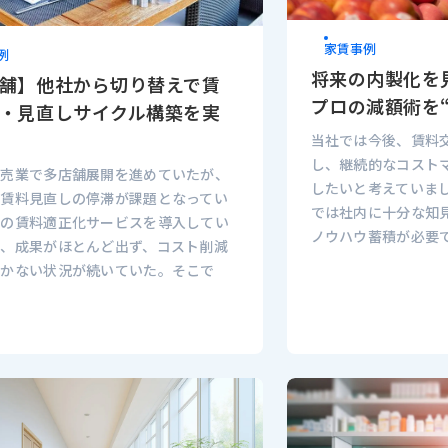
家賃事例
例
将来の内製化を
舗】他社から切り替えで賃
プロの減額術を
・見直しサイクル構築を実
当社では今後、賃料
し、継続的なコスト
小売業で多店舗展開を進めていたが、
したいと考えていま
ら賃料見直しの停滞が課題となってい
では社内に十分な知
社の賃料適正化サービスを導入してい
ノウハウ蓄積が必要で
の、成果がほとんど出ず、コスト削減
つかない状況が続いていた。そこで