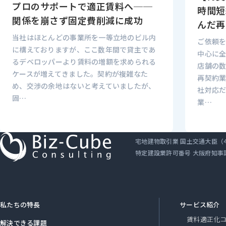
プロのサポートで適正賃料へ──
時間短
関係を崩さず固定費削減に成功
んだ再
当社はほとんどの事業所を一等立地のビル内
ご依頼
に構えておりますが、ここ数年間で貸主であ
中心に
るデベロッパーより賃料の増額を求められる
店舗の
ケースが増えてきました。契約が複雑なた
再契約
め、交渉の余地はないと考えていましたが、
社対応
固…
業…
宅地建物取引業 国土交通大臣（4）
特定建設業許可番号 大阪府知事許可
私たちの特長
サービス紹介
賃料適正化
解決できる課題