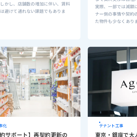
。しかし、店舗数の増加に伴い、賃料
実際、一部では減額
しは避けて通れない課題でもありま
ナー側の事情や契約
た物件も少なくありま
率化
テナント工事
約サポート】再契約更新の
東京・銀座で大