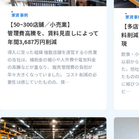
家賃事例
家賃事
【50~300店舗／小売業】
【多店
管理費高騰を、賃料見直しによって
料削減
年間3,687万円削減
現
導入に至った経緯 複数店舗を運営する小売業
飲食・
の当社は、補助金の縮小や人件費や電気料金
以前か
の高騰などが重なり、 販売管理費の負担が
た。他
年々大きくなっていました。 コスト削減の必
たもの
要性は感じていたものの、賃…
に結び
ビ…