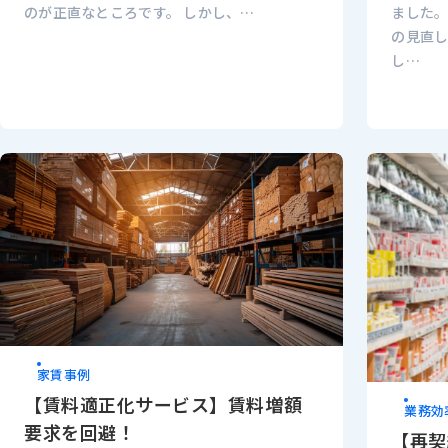
ました
のが正直なところです。 しかし、…
の見直
し…
家賃事例
【賃料適正化サービス】賃料増額
業務効
要求を回避！
【再契