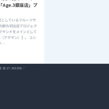
Age.3銀座店」プ
起こしているフルーツサ
んの都内初出店プロジェク
揚げサンドをメインとして
3（アゲサン）】。 コン
リ…
27-303358／