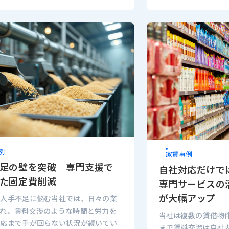
例
家賃事例
足の壁を突破 専門支援で
自社対応だけで
た固定費削減
専門サービスの
が大幅アップ
な人手不足に悩む当社では、日々の業
われ、賃料交渉のような時間と労力を
当社は複数の賃借物
対応まで手が回らない状況が続いてい
まで賃料交渉は自社