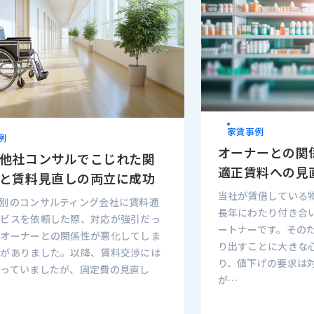
家賃事例
例
オーナーとの関
他社コンサルでこじれた関
適正賃料への見
と賃料見直しの両立に成功
当社が賃借している
、別のコンサルティング会社に賃料適
長年にわたり付き合
ービスを依頼した際、対応が強引だっ
ートナーです。その
、オーナーとの関係性が悪化してしま
り出すことに大きな
験がありました。以降、賃料交渉には
り、値下げの要求は
なっていましたが、固定費の見直し
が…