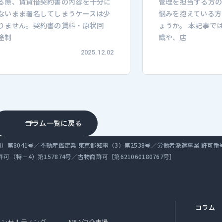
る際、賃貸借契約書の内容を十分に
管理を担当する方
ないまま署名してしまうケースは少
悩みを抱えている方
りません。契約書の賃料・原状回
ょうか。 本記事で
途制
識や、店
2025.12.02
コラム一覧に戻る
第8041号／不動産鑑定業 東京都知事（3）第2538号／労働者派遣事業 許可番号 派 
（特－4）第157874号／古物商許可［第621060180767号］
コラム
コンサルティング
M&A仲介支援