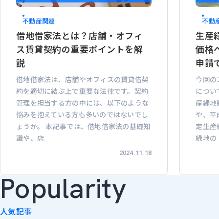
不動産関連
不動
借地借家法とは？店舗・オフィ
生産
ス賃貸契約の重要ポイントを解
価格
説
申請
借地借家法は、店舗やオフィスの賃貸借契
今回の
約を適切に結ぶ上で重要な法律です。契約
につい
管理を担当する方の中には、以下のような
産緑地
悩みを抱えている方も多いのではないでし
や、平
ょうか。 本記事では、借地借家法の基礎知
定生産
識や、店
緑地の
2024.11.18
Popularity
人気記事