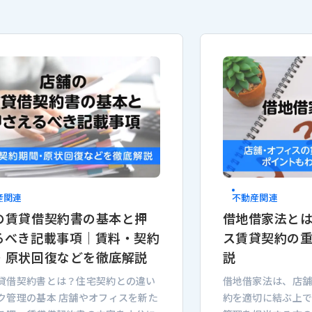
産関連
不動産関連
の賃貸借契約書の基本と押
借地借家法と
るべき記載事項｜賃料・契約
ス賃貸契約の
・原状回復などを徹底解説
説
貸借契約書とは？住宅契約との違い
借地借家法は、店
ク管理の基本 店舗やオフィスを新た
約を適切に結ぶ上で