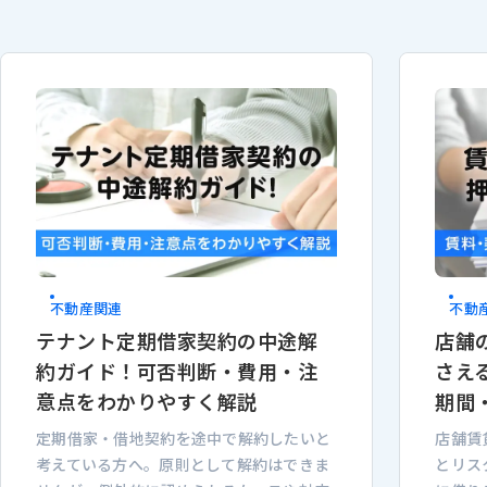
不動産関連
不動
テナント定期借家契約の中途解
店舗
約ガイド！可否判断・費用・注
さえ
意点をわかりやすく解説
期間
定期借家・借地契約を途中で解約したいと
店舗賃
考えている方へ。原則として解約はできま
とリス