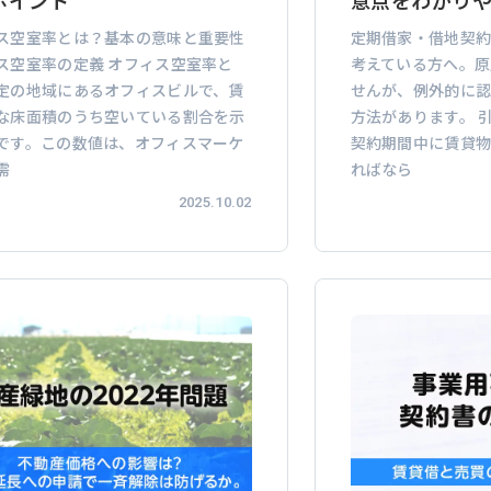
ポイント
意点をわかり
ス空室率とは？基本の意味と重要性
定期借家・借地契
ス空室率の定義 オフィス空室率と
考えている方へ。原
定の地域にあるオフィスビルで、賃
せんが、例外的に認
な床面積のうち空いている割合を示
方法があります。 
です。この数値は、オフィスマーケ
契約期間中に賃貸
需
ればなら
2025.10.02