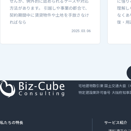
せんが、例外的に認められるケースや対応
に借り
方法があります。 引越しや事業の都合で、
理解し
契約期間中に賃貸物件や土地を手放さなけ
なくあ
ればなら
復・用
2025.03.06
宅地建物取引業 国土交通大臣（4）
特定建設業許可番号 大阪府知事許可
私たちの特長
サービス紹介
賃料適正化