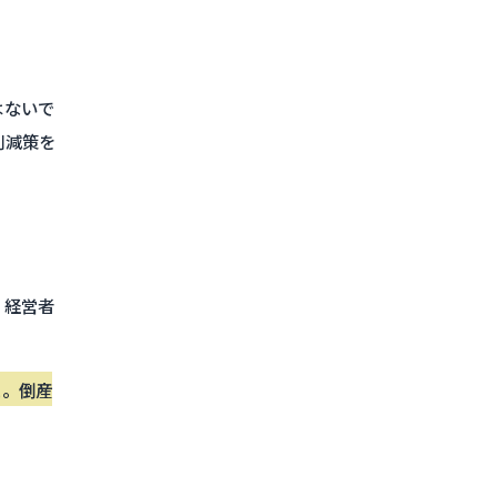
はないで
削減策を
。経営者
た。倒産