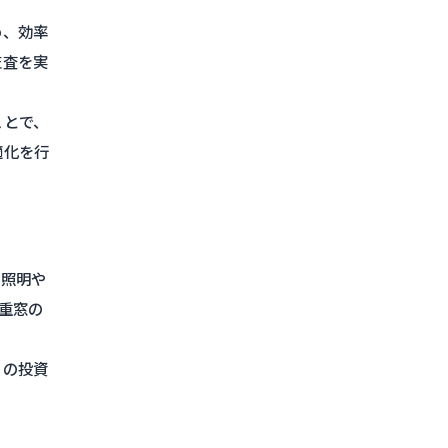
め、効率
監査を実
ことで、
適化を行
D照明や
重窓の
らの投資