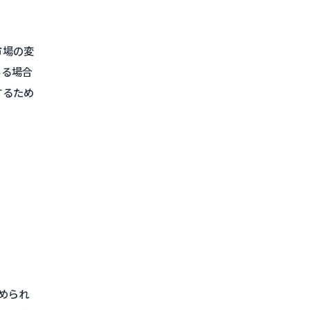
市場の変
いる場合
するため
められ